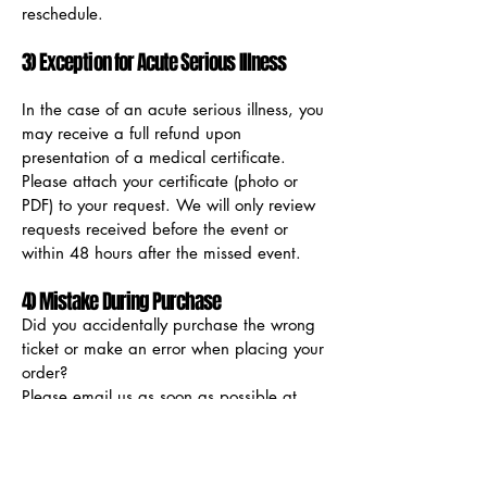
reschedule.
3) Exception for Acute Serious Illness
In the case of an acute serious illness, you
may receive a full refund upon
presentation of a medical certificate.
Please attach your certificate (photo or
PDF) to your request. We will only review
requests received before the event or
within 48 hours after the missed event.
4) Mistake During Purchase
Did you accidentally purchase the wrong
ticket or make an error when placing your
order?
Please email us as soon as possible at
amaicomedyclub@gmail.com
with the
subject line "Order Mistake" and include
your order number. We will be happy to