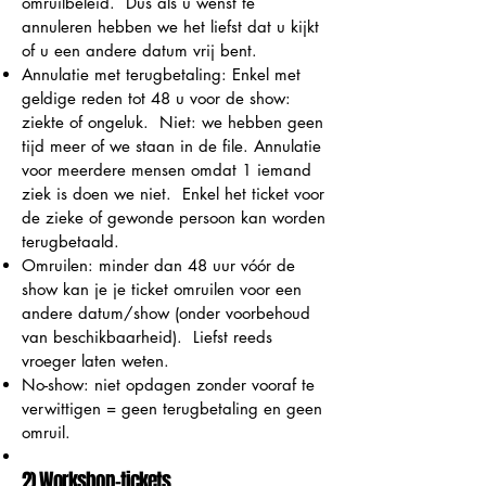
omruilbeleid. Dus als u wenst te
annuleren hebben we het liefst dat u kijkt
of u een andere datum vrij bent.
Annulatie met terugbetaling: Enkel met
geldige reden tot 48 u voor de show:
ziekte of ongeluk. Niet: we hebben geen
tijd meer of we staan in de file. Annulatie
voor meerdere mensen omdat 1 iemand
ziek is doen we niet. Enkel het ticket voor
de zieke of gewonde persoon kan worden
terugbetaald.
Omruilen: minder dan 48 uur vóór de
show kan je je ticket omruilen voor een
andere datum/show (onder voorbehoud
van beschikbaarheid). Liefst reeds
vroeger laten weten.
No-show: niet opdagen zonder vooraf te
verwittigen = geen terugbetaling en geen
omruil.
2) Workshop-tickets