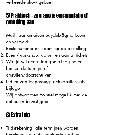
verkeerde show geboekt)
5) Praktisch – zo vraag je een annulatie of
omruiling aan
Mail naar
amaicomedyclub@gmail.com
en vermeld:
Bestelnummer en naam op de bestelling
Event/workshop, datum en aantal tickets
Wat je wil doen: terugbetaling (indien
binnen de termijn) of
omruilen/doorschuiven
Indien van toepassing: doktersattest als
bijlage
Wij antwoorden zo snel mogelijk met de
opties en bevestiging.
6) Extra info
Tijdsrekening: alle termijnen worden
berekend t.o.v. de geplande starttijd