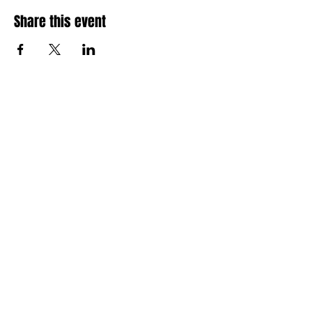
Share this event
Amai comedy club
amaicomedyclub@gmail.com
Burgstraat 59, 9000
Gent
Privacy Policy
Accessibility Statement