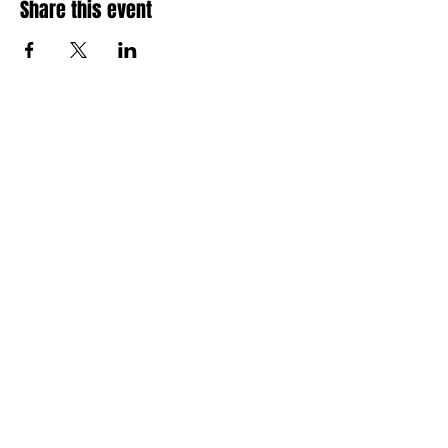
Share this event
Amai comedy club
amaicomedyclub@gmail.com
Burgstraat 59, 9000
Gent
Privacy Policy
Accessibility Statement
Shipping Policy