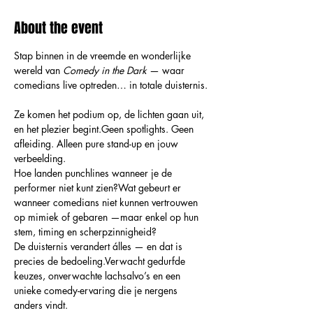
About the event
Stap binnen in de vreemde en wonderlijke 
wereld van 
Comedy in the Dark
 — waar 
comedians live optreden… in totale duisternis.
Ze komen het podium op, de lichten gaan uit, 
en het plezier begint.Geen spotlights. Geen 
afleiding. Alleen pure stand-up en jouw 
verbeelding.
Hoe landen punchlines wanneer je de 
performer niet kunt zien?Wat gebeurt er 
wanneer comedians niet kunnen vertrouwen 
op mimiek of gebaren —maar enkel op hun 
stem, timing en scherpzinnigheid?
De duisternis verandert álles — en dat is 
precies de bedoeling.Verwacht gedurfde 
keuzes, onverwachte lachsalvo’s en een 
unieke comedy-ervaring die je nergens 
anders vindt.