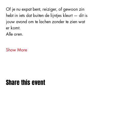
Of je nu expat bent, reiziger, of gewoon zin 
hebt in iets dat buiten de lijntjes kleurt — dit is 
jouw avond om te lachen zonder te zien wat 
er komt.
Alle oren.
Show More
Share this event
Amai comedy club
amaicomedyclub@gmail.com