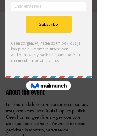
Time & Location
Mar 26, 2026, 8:30 PM – 10:00 PM
Gent, Burgstraat 59, 9000 Gent, België
Guests
+ 54 other guests
About the event
Een knallende line-up van ervaren comedians 
test gloednieuw materiaal uit op het publiek. 
Geen franjes, geen filters – gewoon pure 
stand-up zoals het hoort. Verwacht bekende 
gezichten in topvorm, verrassende 