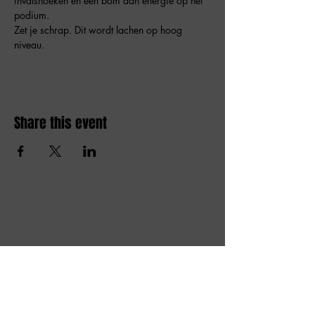
invalshoeken en een bom aan energie op het 
podium.
Zet je schrap. Dit wordt lachen op hoog 
niveau.
Share this event
Amai comedy club
amaicomedyclub@gmail.com
Burgstraat 59, 9000
Gent