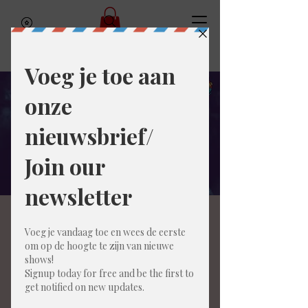
Comedy Open Mic (NL)
Thu, Mar 26
  |  
Gent
Tickets zijn niet te koop
Andere evenementen bekijken