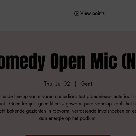
View points
View points
omedy Open Mic (N
Thu, Jul 02
  |  
Gent
llende line-up van ervaren comedians test gloednieuw materiaal ui
iek. Geen franjes, geen filters – gewoon pure stand-up zoals het h
ht bekende gezichten in topvorm, verrassende invalshoeken en 
aan energie op het podium.