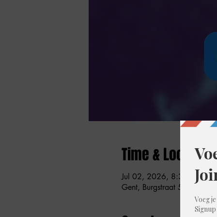
Time & Location
Jul 02, 2026, 8:30 PM – 
Gent, Burgstraat 59, 9000 G