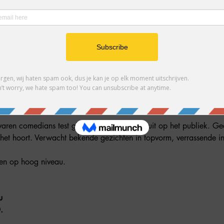
ther guests
aren comedians test gloednieuw materiaal uit op het publiek. Geen
het hoort. Verwacht bekende gezichten in topvorm, verrassende 
hen op hoog niveau.
u
.