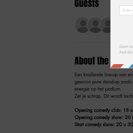
Guests
+ 35 o
About the event
Een knallende line-up van erv
gewoon pure stand-up zoals 
energie op het podium.
Zet je schrap. Dit wordt lac
Opening comedy club: 18 u
Opening comedy show: 20 
Start comedy show: 20 u 30