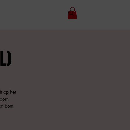
L)
t op het
oort.
een bom