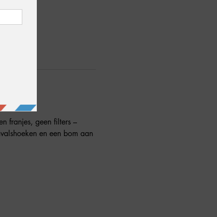
 franjes, geen filters – 
invalshoeken en een bom aan 