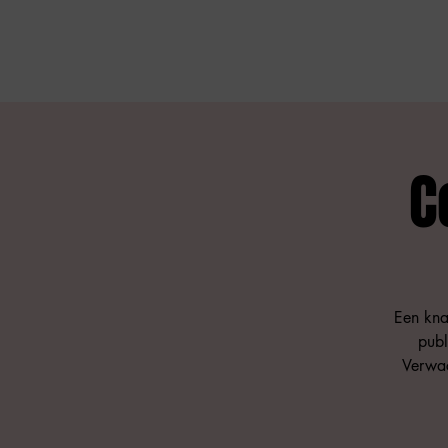
C
Een kna
publ
Verwac