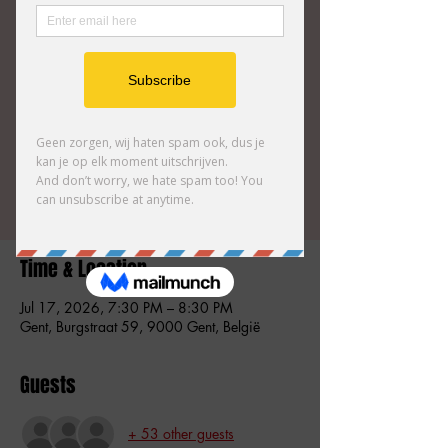
die Gent rijk is: Nederlandse toeristen.
Voor de Nederlandse toerist kan deze
vreemde wereld heel overweldigend zijn, en
vragen opleveren als: Waar haal ik tijdens de
feesten mijn bier? Wat betekent ca va?
Tickets zijn niet te koop
Andere evenementen bekijken
Time & Location
Jul 17, 2026, 7:30 PM – 8:30 PM
Gent, Burgstraat 59, 9000 Gent, België
Guests
+ 53 other guests