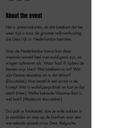
About the event
Het is zomervakantie, en dat betekent dat het 
weer tijd is voor de grootste volksverhuizing 
die Gent rijk is: Nederlandse toeristen.
Voor de Nederlandse toerist kan deze 
vreemde wereld heel overweldigend zijn, en 
vragen opleveren als: Waar haal ik tijdens de 
feesten mijn bier? Wat betekent ca va? Wat 
zijn Gentse neuzekes en is dat lekker? 
(Discutabel.) Hoe bestel ik een pintje in de 
kroeg? Wat is wafelijzerpolitiek en kan je dat 
eten? (Nee.) Welke bekende Vlaamse Bart is 
wél leuk? (Wederom discutabel.)
Dus pak je fototoestel, doe je witte sokken in 
je sandalen en stap op de bierfiets voor een 
wervelende spoedcursus Gent. Belgische 