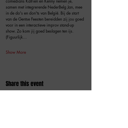
comedians Katrien en Kenny nemen je, 
samen met integrerende NederBelg Jan, mee 
in de do's en don'ts van België. Bij de start 
van de Gentse Feesten bereidden zij jou goed 
voor in een interactieve improv stand-up 
show. Zo kom jij goed beslagen ten ijs. 
(Figuurlijk…
Show More
Share this event
Amai comedy club