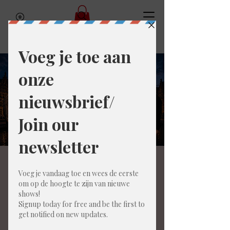
Gent uitgelegd aan
Nederlandse toeristen
Fri, Jul 17
  |  
Gent
Het is zomervakantie, en dat betekent dat het
weer tijd is voor de grootste volksverhuizing