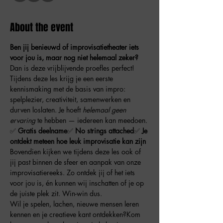
About the event
Ben jij benieuwd of improvisatietheater iets 
voor jou is, maar nog niet helemaal zeker?
Dan is deze vrijblijvende proefles perfect!
Tijdens deze les krijg je een eerste 
kennismaking met de basis van impro: 
spelplezier, creativiteit, samenwerken en 
durven loslaten. Je hoeft 
helemaal geen 
ervaring
 te hebben — iedereen kan meedoen.
✅ 
Gratis deelname
✅ 
No strings attached
✅ 
Je 
ontdekt meteen hoe leuk improvisatie kan zijn
Bovendien kijken we tijdens deze les ook of 
jij past binnen de sfeer en aanpak van onze 
improvisatiereeks. Zo ontdek jij of het iets 
voor jou is, én kunnen wij inschatten of je op 
de juiste plek zit. Win-win dus.
Wil je spelen, lachen, nieuwe mensen leren 
kennen en je creatieve kant ontdekken?Kom 