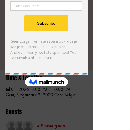
het iets voor jou is?
Wel, in deze les kan je dat meteen komen
testen. Gratis deelname, no strings attached en
je merkt meteen hoe leuk improvisatietheater
is.
Tickets zijn niet te koop
Andere evenementen bekijken
Time & Location
Jul 01, 2026, 8:00 PM – 10:00 PM
Gent, Burgstraat 59, 9000 Gent, België
Guests
+ 8 other guests