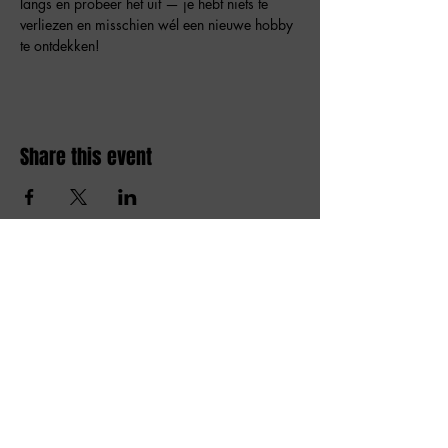
langs en probeer het uit — je hebt niets te 
verliezen en misschien wél een nieuwe hobby 
te ontdekken!
Share this event
Amai comedy club
amaicomedyclub@gmail.com
Burgstraat 59, 9000
Gent