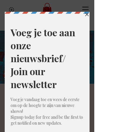
Gratis proefles
improvisatie
Wed, Jul 01
  |  
Gent
Ben jij geinteresseerd om een
improvisatiereeks te doen maar niet zeker of