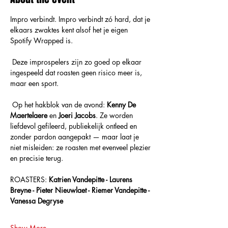
Impro verbindt. Impro verbindt zó hard, dat je 
elkaars zwaktes kent alsof het je eigen 
Spotify Wrapped is.
 Deze improspelers zijn zo goed op elkaar 
ingespeeld dat roasten geen risico meer is, 
maar een sport.
 Op het hakblok van de avond: 
Kenny De 
Maertelaere
 en 
Joeri Jacobs
. Ze worden 
liefdevol gefileerd, publiekelijk ontleed en 
zonder pardon aangepakt — maar laat je 
niet misleiden: ze roasten met evenveel plezier 
en precisie terug.
ROASTERS: 
Katrien Vandepitte - Laurens 
Breyne - Pieter Nieuwlaet - Riemer Vandepitte - 
Vanessa Degryse 
Show More