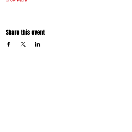
Share this event
Amai comedy club
amaicomedyclub@gmail.com
Burgstraat 59, 9000
Gent