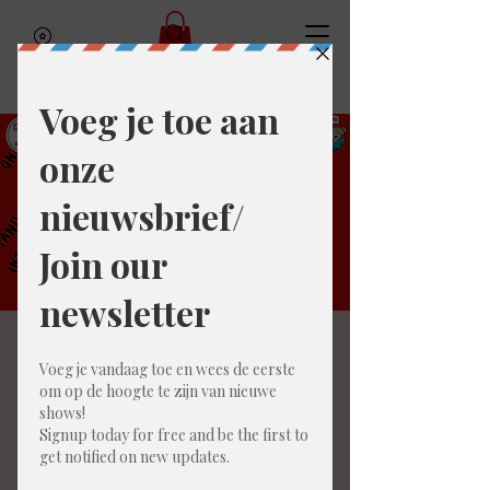
Jeroen Leenders
Experience
Fri, Jul 17
  |  
Gent
The Jeroen Leenders Experience is een uniek
en terugkerend stand- upcomedy- evenement