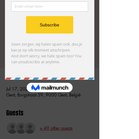
van Jeroen Leenders. Meerdere keren per
maand creëert hij een volledig nieuw uur
comedy in collaboratie met het publiek. Een
mix van improv en inhoudelijke humor.
Tickets zijn niet te koop
Andere evenementen bekijken
Time & Location
Jul 17, 2026, 6:00 PM – 7:00 PM
Gent, Burgstraat 59, 9000 Gent, België
Guests
+ 49 other guests