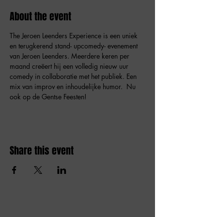
About the event
The Jeroen Leenders Experience is een uniek 
en terugkerend stand- upcomedy- evenement 
van Jeroen Leenders. Meerdere keren per 
maand creëert hij een volledig nieuw uur 
comedy in collaboratie met het publiek. Een 
mix van improv en inhoudelijke humor.  Nu 
ook op de Gentse Feesten!  
Share this event
Amai comedy club