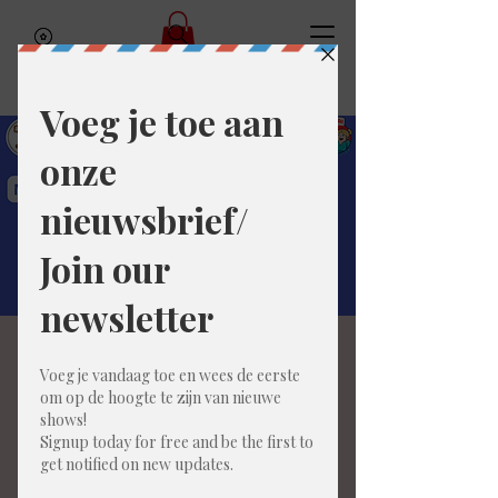
Manmanman cabaret
(NL) - de Kombak
Mon, Jul 20
  |  
Bar Amai
MANMANMAN doet hun stevige live-
reputatie alle eer aan, met een mix van