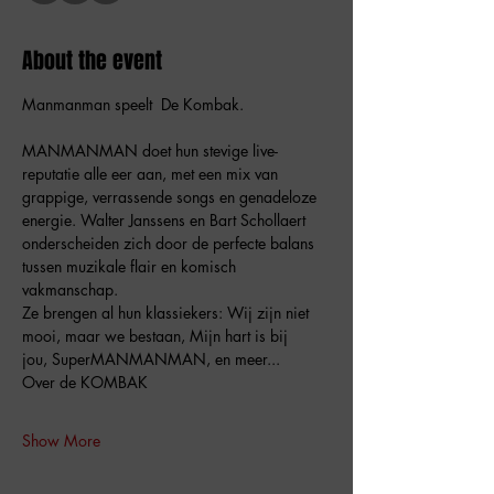
About the event
Manmanman speelt  De Kombak.
MANMANMAN doet hun stevige live-
reputatie alle eer aan, met een mix van
grappige, verrassende songs en genadeloze 
energie. Walter Janssens en Bart Schollaert  
onderscheiden zich door de perfecte balans 
tussen muzikale flair en komisch 
vakmanschap.
Ze brengen al hun klassiekers: Wij zijn niet 
mooi, maar we bestaan, Mijn hart is bij
jou, SuperMANMANMAN, en meer...
Over de KOMBAK
Show More