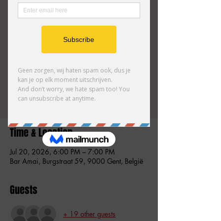
grappige, verrassende songs en genadeloze
energie. Walter Janssens en Bart Schollaert
onderscheiden zich door de perfecte balans
tussen muzikale flair en komisch
vakmanschap.
Tickets zijn niet te koop
Andere evenementen bekijken
Time & Location
Jul 20, 2026, 6:00 PM – 7:00 PM
Bar Amai, Burgstraat 59, 9000 Gent, België
Guests
+ 19 other guests