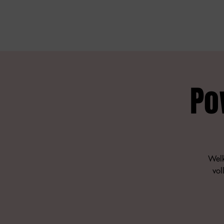
Po
Welk
vol