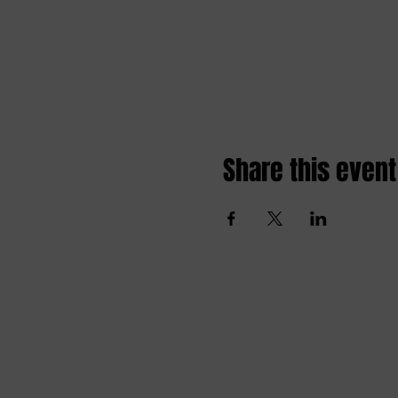
Share this event
Amai comedy club
amaicomedyclub@gmail.com