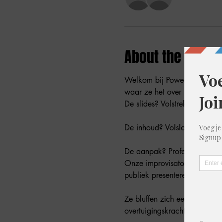
About the event
Welkom bij PowerPoint Kara
waar ze het over hebben.
De slides? Volstrekt onbeken
De inhoud? Volslagen onzin.
De aanpak? Professioneel on
Onze improvisatoren krijgen 
publiek presenteren alsof ze 
Ze bluffen zich een weg door
overtuigingskracht en pure o