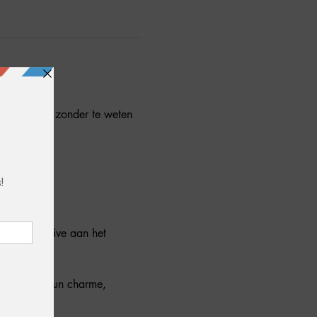
 voordoen… zonder te weten 
eten deze live aan het 
met alleen hun charme, 