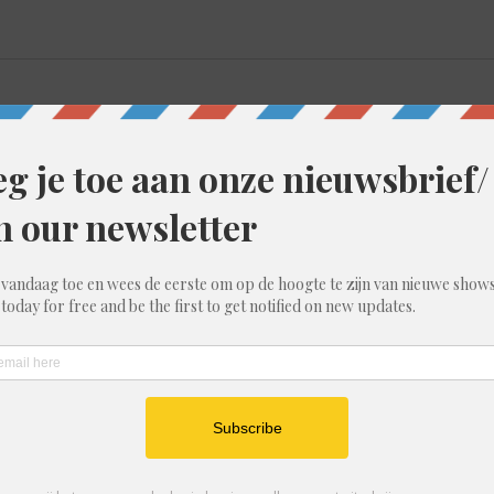
oke, de improshow waarin comedians zich als volleerde experts
d.
professioneel.
een PowerPoint-presentatie die ze nog nooit gezien hebben en mo
keynote-sprekers op een internationale conferentie zijn.
 grafieken, foto’s, vreemde citaten en totaal ontspoorde slides – 
nzin als reddingsboei.