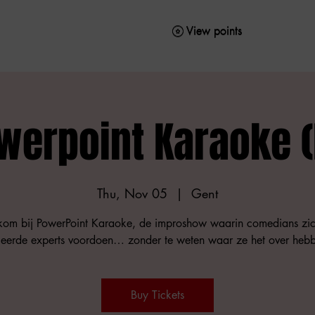
View points
View points
werpoint Karaoke (
Thu, Nov 05
  |  
Gent
om bij PowerPoint Karaoke, de improshow waarin comedians zic
leerde experts voordoen… zonder te weten waar ze het over heb
Buy Tickets