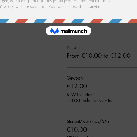
Price
From €10.00 to €12.00
Gewoon
€12.00
BTW included
+€0.30 ticket service fee
Student/werkloos/65+
€10.00