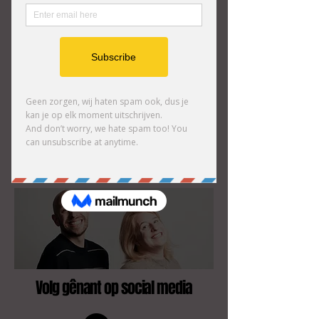
Comedy Club en staan regelmatig op
professionele podia binnen en buiten de
club. Met hun unieke stijl balanceren ze
moeiteloos tussen absurditeit,
herkenbaarheid en pure comedy-impact.
Ellen en Atreyu zijn geen newbies, ze
hebben ondertussen ook heel wat
kilometers op hun teller als professionele
improcomedians. Je vindt hen regelmatig
terug op het amai-podium of bij externe
shows.
Volg gênant op social media