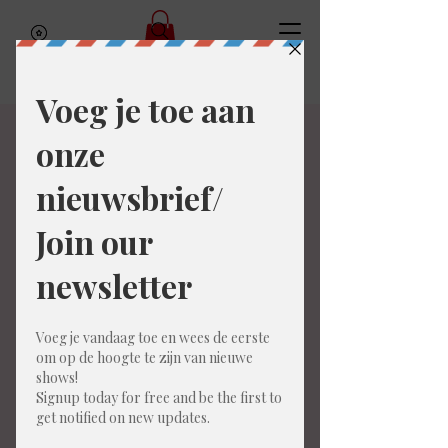
Gênant
Gênant is het scherpe sketchduo
bestaande uit Ellen Loobuyck en Atreyu
De Baets. Nog maar net opgericht,
wisten ze meteen de publieksprijs van de
allereerste Amai Comedy Traject-wedstrijd
in de wacht te slepen.
Hun sketches zijn donker, scherp en
heerlijk ongemakkelijk hilarisch. Beide
spelers zijn vaste improvisatoren bij Amai