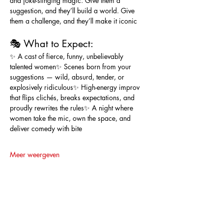
and joke-slinging magic. Give them a 
suggestion, and they’ll build a world. Give 
them a challenge, and they’ll make it iconic
🎭 What to Expect:
✨ A cast of fierce, funny, unbelievably 
talented women✨ Scenes born from your 
suggestions — wild, absurd, tender, or 
explosively ridiculous✨ High-energy improv 
that flips clichés, breaks expectations, and 
proudly rewrites the rules✨ A night where 
women take the mic, own the space, and 
deliver comedy with bite
Meer weergeven
Deel dit evenement