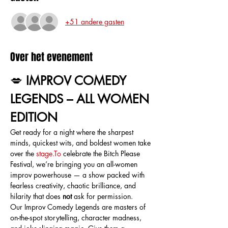
+51 andere gasten
Over het evenement
💋 
IMPROV COMEDY 
LEGENDS – ALL WOMEN 
EDITION
Get ready for a night where the sharpest 
minds, quickest wits, and boldest women take 
over the 
stage.To
 celebrate the Bitch Please 
Festival, we’re bringing you an all-women 
improv powerhouse — a show packed with 
fearless creativity, chaotic brilliance, and 
hilarity that does 
not
 ask for permission.
Our Improv Comedy Legends are masters of 
on-the-spot storytelling, character madness, 