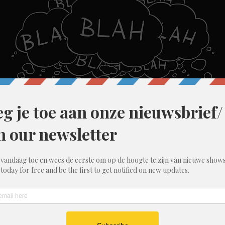
45
ent, België