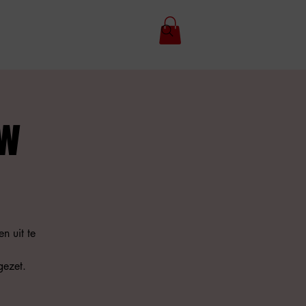
ow
n uit te