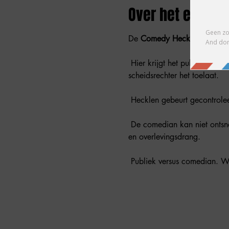
Over het evene
De 
Comedy Heckle Show
 is
 Hier krijgt het publiek de kans om comedians te onderbreken, te roasten en uit te dagen — maar alleen als de 
scheidsrechter het toelaat.
 Hecklen gebeurt gecontrole
 De comedian kan niet ontsnappen en moet ter plekke reageren. Geen voorbereide comeback, geen script, alleen timing 
en overlevingsdrang.
 Publiek versus comedian. Wie