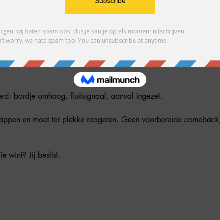
ment
 "geen" veilige ruimte.
erd: bordje omhoog, fluitsignaal, aanval ingezet.
 wint? Jij beslist.