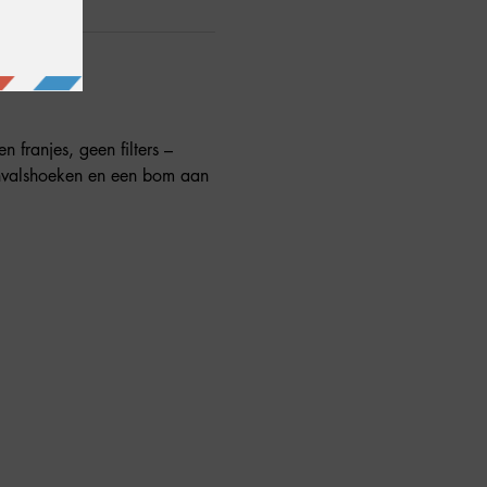
 franjes, geen filters – 
invalshoeken en een bom aan 