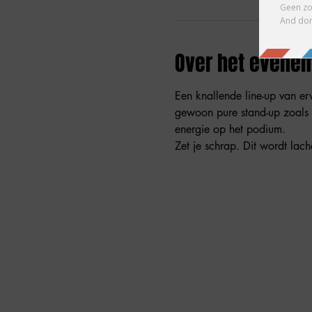
Over het evene
Een knallende line-up van erv
gewoon pure stand-up zoals 
energie op het podium.
Zet je schrap. Dit wordt lac