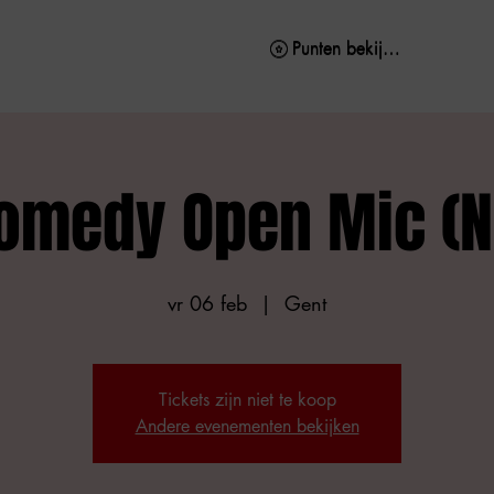
Punten bekijken
Punten bekijken
omedy Open Mic (N
vr 06 feb
  |  
Gent
Tickets zijn niet te koop
Andere evenementen bekijken