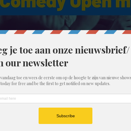
00
ent, België
ndere gasten