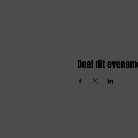
Deel dit evenem
Amai comedy club
amaicomedyclub@gmail.com