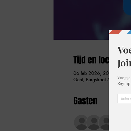
Tijd en locatie
06 feb 2026, 20:30 – 22:
Gent, Burgstraat 59, 9000 G
Gasten
+30 a