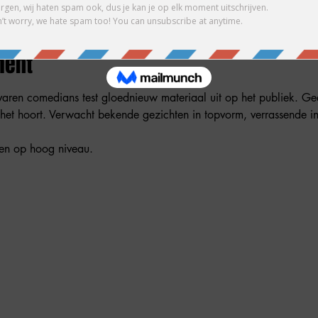
ment
aren comedians test gloednieuw materiaal uit op het publiek. Geen
het hoort. Verwacht bekende gezichten in topvorm, verrassende 
hen op hoog niveau.