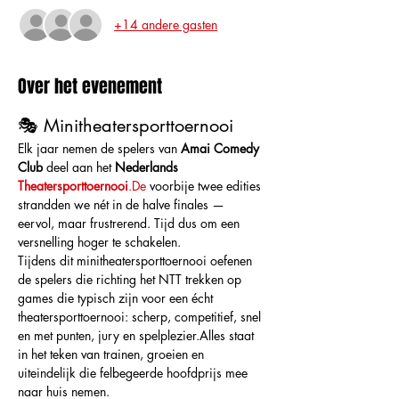
+14 andere gasten
Over het evenement
🎭 Minitheatersporttoernooi
Elk jaar nemen de spelers van 
Amai Comedy 
Club
 deel aan het 
Nederlands 
Theatersporttoernooi
.De
 voorbije twee edities 
strandden we nét in de halve finales — 
eervol, maar frustrerend. Tijd dus om een 
versnelling hoger te schakelen.
Tijdens dit minitheatersporttoernooi oefenen 
de spelers die richting het NTT trekken op 
games die typisch zijn voor een écht 
theatersporttoernooi: scherp, competitief, snel 
en met punten, jury en spelplezier.Alles staat 
in het teken van trainen, groeien en 
uiteindelijk die felbegeerde hoofdprijs mee 
naar huis nemen.