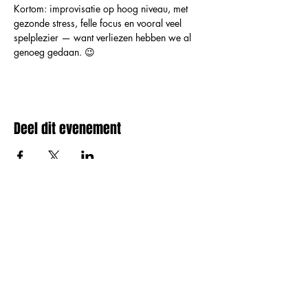
Kortom: improvisatie op hoog niveau, met 
gezonde stress, felle focus en vooral veel 
spelplezier — want verliezen hebben we al 
genoeg gedaan. 😉
Deel dit evenement
Amai comedy club
amaicomedyclub@gmail.com
Burgstraat 59, 9000
Gent