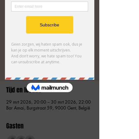
Toernooi) om de AMAI-kleuren te verdedigen!
Voor ze het podium daar veroveren, staan ze
nog één keer in onze eigen AMAI Comedy
Club met een exclusieve show vol
gloednieuwe improgames.
Tickets zijn niet te koop
Andere evenementen bekijken
Tijd en locatie
29 mrt 2026, 20:00 – 30 mrt 2026, 22:00
Bar Amai, Burgstraat 59, 9000 Gent, België
Gasten