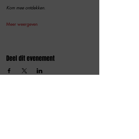
Kom mee ontdekken.
Meer weergeven
Deel dit evenement
Amai comedy club
amaicomedyclub@gmail.com
Burgstraat 59, 9000
Gent