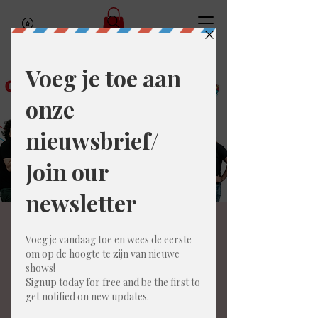
Old legends, new
games!
zo 29 mrt
  |  
Bar Amai
Zes van onze legendarische spelers trekken
naar het NTT 2026 (Nederlands Theatersport