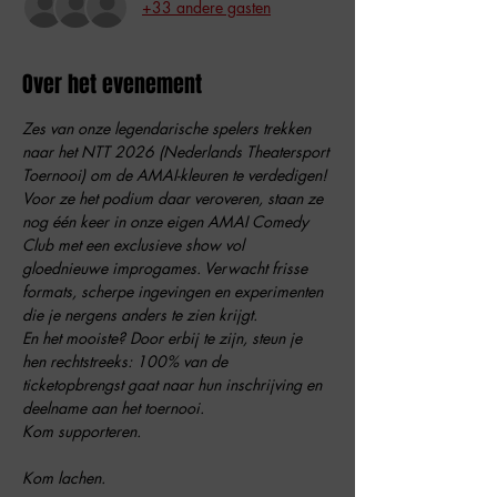
+33 andere gasten
Over het evenement
Zes van onze legendarische spelers trekken 
naar het NTT 2026 (Nederlands Theatersport 
Toernooi) om de AMAI-kleuren te verdedigen!
Voor ze het podium daar veroveren, staan ze 
nog één keer in onze eigen AMAI Comedy 
Club met een exclusieve show vol 
gloednieuwe improgames. Verwacht frisse 
formats, scherpe ingevingen en experimenten 
die je nergens anders te zien krijgt.
En het mooiste? Door erbij te zijn, steun je 
hen rechtstreeks: 100% van de 
ticketopbrengst gaat naar hun inschrijving en 
deelname aan het toernooi.
Kom supporteren.
Kom lachen.