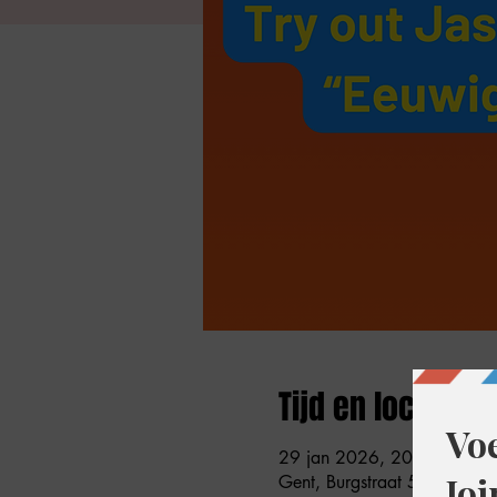
Tijd en locatie
29 jan 2026, 20:30 – 22:
Gent, Burgstraat 59, 9000 G