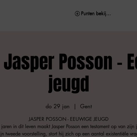
Punten bekijken
Punten bekijken
t Jasper Posson - 
jeugd
do 29 jan
  |  
Gent
JASPER POSSON - EEUWIGE JEUGD
jaren in dit leven maakt Jasper Posson een testament op van zijn 
ijn tweede voorstelling, stort hij zich op een aantal existentiële vr