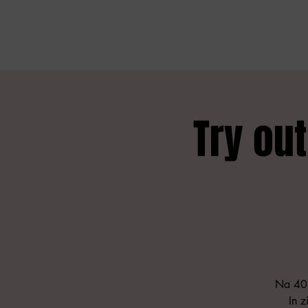
Try ou
Na 40 
In z