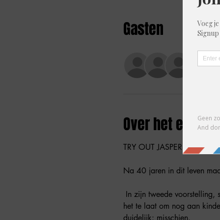
Gasten
+29 a
Over het evene
TRY OUT JASPER POSSON 
Na 40 jaren in dit leven maa
 In zijn tweede voorstelling, stort hij zich op een aantal existentiële vragen: Is het tijd om eindelijk volwassen te worden? Is 
het te laat om nog aan kinde
duidelijk: misschien. 