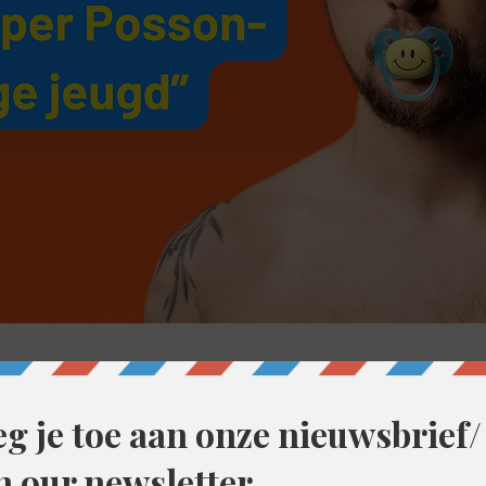
10
ent, België