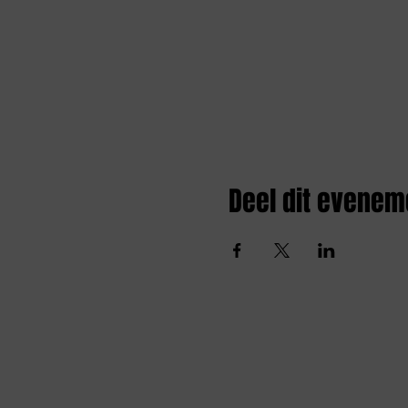
Deel dit evenem
Amai comedy club
amaicomedyclub@gmail.com