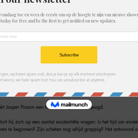
ndere gasten
ment
- EEUWIGE JEUGD 
kt Jasper Posson een testament op van zijn jeugd.
ren te beginnen? Zijn scheten nog altijd grappig? Het antwoord o