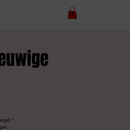
Eeuwige
jeugd.*
agen.