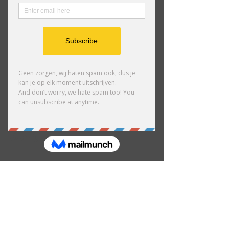
Amai comedy club
amaicomedyclub@gmail.com
Burgstraat 59, 9000
Gent
Privacybeleid
Toegankelijkheidsverklaring
Verzendbeleid
Algemene voorwaarden
Terugbetaalbeleid